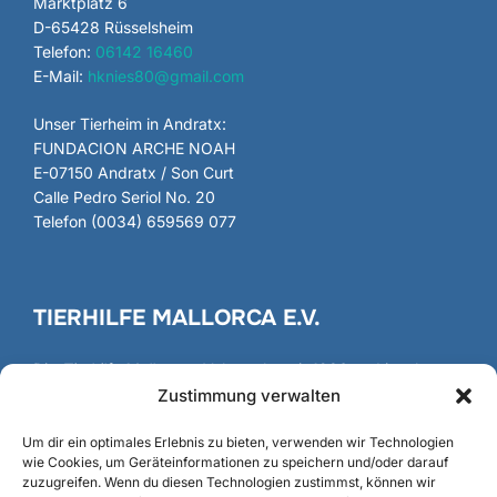
Marktplatz 6
D-65428 Rüsselsheim
Telefon:
06142 16460
E-Mail:
hknies80@gmail.com
Unser Tierheim in Andratx:
FUNDACION ARCHE NOAH
E-07150 Andratx / Son Curt
Calle Pedro Seriol No. 20
Telefon (0034) 659569 077
TIERHILFE MALLORCA E.V.
Die
Tierhilfe Mallorca
e.V. besteht seit 1986 und ist als
gemeinnütziger Verein registriert und anerkannt.
Zustimmung verwalten
Gründung
/
Fundación
Um dir ein optimales Erlebnis zu bieten, verwenden wir Technologien
wie Cookies, um Geräteinformationen zu speichern und/oder darauf
zuzugreifen. Wenn du diesen Technologien zustimmst, können wir