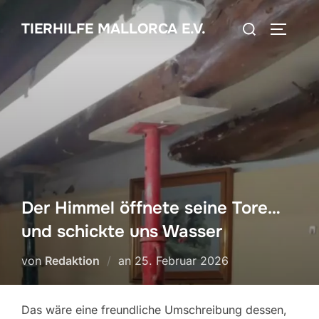
Zum
Suchen
TIERHILFE MALLORCA E.V.
Inhalt
SEITEN
nach:
springen
Der Himmel öffnete seine Tore…
und schickte uns Wasser
Veröffentlicht
von
Redaktion
an
25. Februar 2026
am
Das wäre eine freundliche Umschreibung dessen,