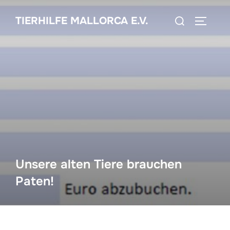
Zum
Suchen
TIERHILFE MALLORCA E.V.
Inhalt
SEITEN
nach:
springen
Unsere alten Tiere brauchen
Paten!