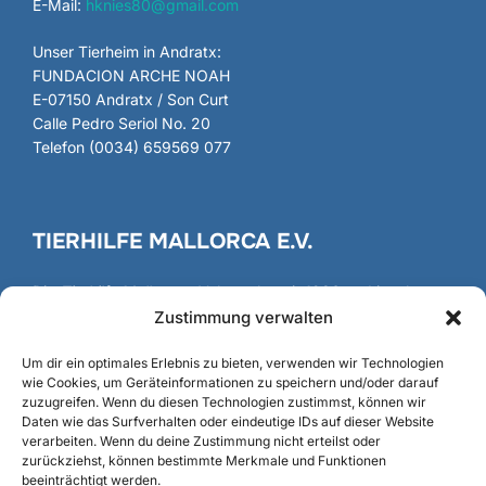
E-Mail:
hknies80@gmail.com
Unser Tierheim in Andratx:
FUNDACION ARCHE NOAH
E-07150 Andratx / Son Curt
Calle Pedro Seriol No. 20
Telefon (0034) 659569 077
TIERHILFE MALLORCA E.V.
Die
Tierhilfe Mallorca
e.V. besteht seit 1986 und ist als
gemeinnütziger Verein registriert und anerkannt.
Zustimmung verwalten
Gründung
/
Fundación
Um dir ein optimales Erlebnis zu bieten, verwenden wir Technologien
wie Cookies, um Geräteinformationen zu speichern und/oder darauf
zuzugreifen. Wenn du diesen Technologien zustimmst, können wir
Daten wie das Surfverhalten oder eindeutige IDs auf dieser Website
verarbeiten. Wenn du deine Zustimmung nicht erteilst oder
SUCHE
zurückziehst, können bestimmte Merkmale und Funktionen
beeinträchtigt werden.