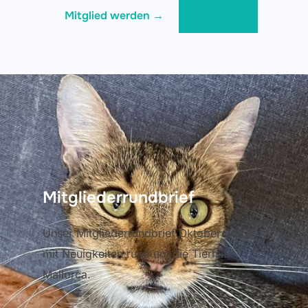
Mitglied werden →
Notruf →
Mitgliederrundbrief
Unser Mitgliederrundbrief Oktober 2024
mit Neuigkeiten rund um die Tierhilfe
Mallorca.