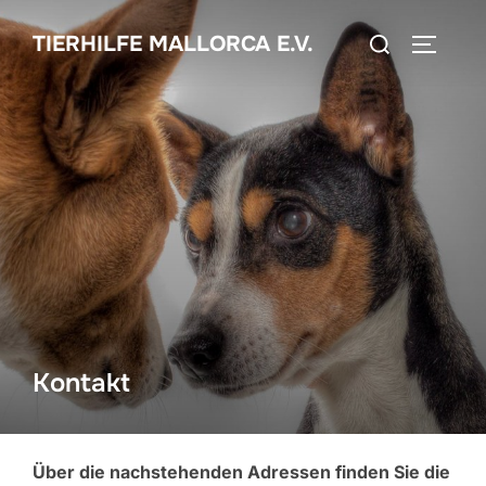
Zum
Suchen
TIERHILFE MALLORCA E.V.
Inhalt
SEITEN
nach:
springen
Kontakt
Über die nachstehenden Adressen finden Sie die