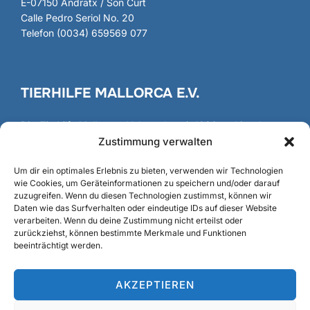
E-07150 Andratx / Son Curt
Calle Pedro Seriol No. 20
Telefon (0034) 659569 077
TIERHILFE MALLORCA E.V.
Die
Tierhilfe Mallorca
e.V. besteht seit 1986 und ist als
gemeinnütziger Verein registriert und anerkannt.
Zustimmung verwalten
Gründung
/
Fundación
Um dir ein optimales Erlebnis zu bieten, verwenden wir Technologien
wie Cookies, um Geräteinformationen zu speichern und/oder darauf
zuzugreifen. Wenn du diesen Technologien zustimmst, können wir
Daten wie das Surfverhalten oder eindeutige IDs auf dieser Website
verarbeiten. Wenn du deine Zustimmung nicht erteilst oder
SUCHE
zurückziehst, können bestimmte Merkmale und Funktionen
beeinträchtigt werden.
Suchen
SUCHEN
nach:
AKZEPTIEREN