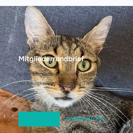
Mitgliederrundbrief
Unser Mitgliederrundbrief Oktober 2024
mit Neuigkeiten rund um die Tierhilfe
Mallorca.
AKTUELLES
DOWNLOAD PDF