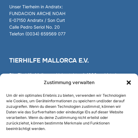
Unser Tierheim in Andratx:
FUNDACION ARCHE NOAH
E-07150 Andratx / Son Curt
Calle Pedro Seriol No. 20
Telefon (0034) 659569 077
TIERHILFE MALLORCA E.V.
Die
Tierhilfe Mallorca
e.V. besteht seit 1986 und ist als
gemeinnütziger Verein registriert und anerkannt.
Zustimmung verwalten
Gründung
/
Fundación
Um dir ein optimales Erlebnis zu bieten, verwenden wir Technologien
wie Cookies, um Geräteinformationen zu speichern und/oder darauf
zuzugreifen. Wenn du diesen Technologien zustimmst, können wir
Daten wie das Surfverhalten oder eindeutige IDs auf dieser Website
verarbeiten. Wenn du deine Zustimmung nicht erteilst oder
SUCHE
zurückziehst, können bestimmte Merkmale und Funktionen
beeinträchtigt werden.
Suchen