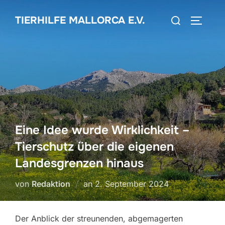
Zum
Suchen
TIERHILFE MALLORCA E.V.
Inhalt
SEITEN
nach:
springen
Eine Idee wurde Wirklichkeit –
Tierschutz über die eigenen
Landesgrenzen hinaus
Veröffentlicht
von
Redaktion
an
2. September 2024
am
Der Anblick der streunenden, abgemagerten