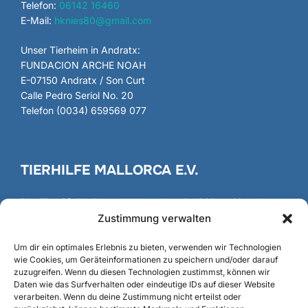
Telefon:
06142 16460
E-Mail:
hknies80@gmail.com
Unser Tierheim in Andratx:
FUNDACION ARCHE NOAH
E-07150 Andratx / Son Curt
Calle Pedro Seriol No. 20
Telefon (0034) 659569 077
TIERHILFE MALLORCA E.V.
Die
Tierhilfe Mallorca
e.V. besteht seit 1986 und ist als
gemeinnütziger Verein registriert und anerkannt.
Zustimmung verwalten
Gründung
/
Fundación
Um dir ein optimales Erlebnis zu bieten, verwenden wir Technologien
wie Cookies, um Geräteinformationen zu speichern und/oder darauf
zuzugreifen. Wenn du diesen Technologien zustimmst, können wir
Daten wie das Surfverhalten oder eindeutige IDs auf dieser Website
verarbeiten. Wenn du deine Zustimmung nicht erteilst oder
SUCHE