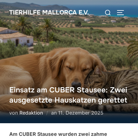
Zum
Suchen
TIERHILFE MALLORCA E.V.
Inhalt
SEITEN
nach:
springen
Einsatz am CUBER Stausee: Zwei
ausgesetzte Hauskatzen gerettet
Veröffentlicht
von
Redaktion
an
11. Dezember 2025
am
Am CUBER Stausee wurden zwei zahme