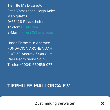
Tierhilfe Mallorca e.V.
Erste Vorsitzende Helga Knies
Marktplatz 6
D-65428 Rüsselsheim
Telefon:
06142 16460
E-Mail:
hknies80@gmail.com
Unser Tierheim in Andratx:
FUNDACION ARCHE NOAH
E-07150 Andratx / Son Curt
Calle Pedro Seriol No. 20
Telefon (0034) 659569 077
TIERHILFE MALLORCA E.V.
Die
Tierhilfe Mallorca
e.V. besteht seit 1986 und ist als
gemeinnütziger Verein registriert und anerkannt.
Zustimmung verwalten