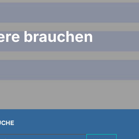
iere brauchen
UCHE
chen