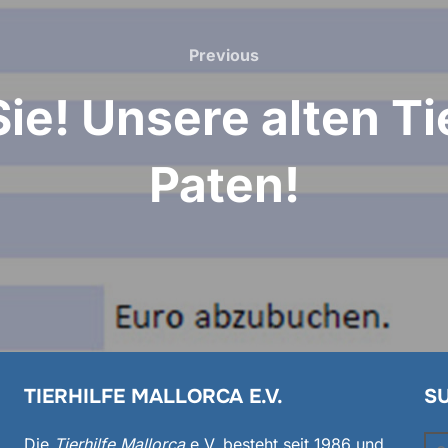
Previous
Previous
 Sie! Unsere alten T
Paten!
TIERHILFE MALLORCA E.V.
S
Su
Die
Tierhilfe Mallorca
e.V. besteht seit 1986 und