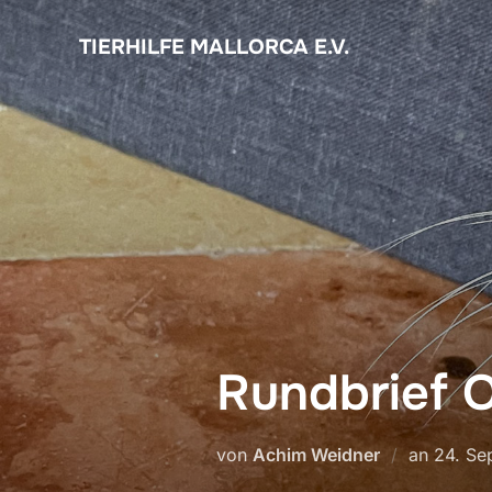
Zum
Inhalt
TIERHILFE MALLORCA E.V.
springen
Rundbrief 
Veröffe
von
Achim Weidner
an
24. Se
am