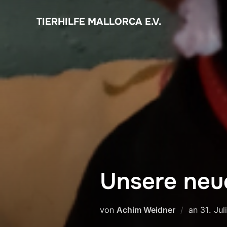
Zum
Inhalt
TIERHILFE MALLORCA E.V.
springen
Unsere ne
Veröffe
von
Achim Weidner
an
31. Jul
am