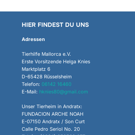
HIER FINDEST DU UNS
Adressen
Tierhilfe Mallorca e.V.
Erste Vorsitzende Helga Knies
Marktplatz 6
D-65428 Rüsselsheim
Telefon:
06142 16460
E-Mail:
hknies80@gmail.com
Unser Tierheim in Andratx:
FUNDACION ARCHE NOAH
E-07150 Andratx / Son Curt
Calle Pedro Seriol No. 20