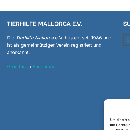
TIERHILFE MALLORCA E.V.
S
Su
Die
Tierhilfe Mallorca
e.V. besteht seit 1986 und
nac
ist als gemeinnütziger Verein registriert und
anerkannt.
Gründung
/
Fundación
Um dir ein 
um Gerätein