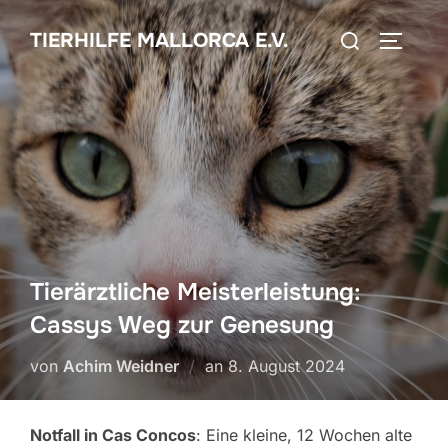
Zum
Suchen
TIERHILFE MALLORCA E.V.
Inhalt
SEITEN
nach:
springen
Tierärztliche Meisterleistung:
Cassys Weg zur Genesung
Veröffentlicht
von
Achim Weidner
an
8. August 2024
am
Notfall in Cas Concos
: Eine kleine, 12 Wochen alte