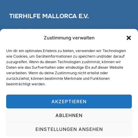
TIERHILFE MALLORCA E.V.
Die
Tierhilfe Mallorca
e.V. besteht seit 1986 und ist als
gemeinnütziger Verein registriert und anerkannt.
Zustimmung verwalten
Gründung
/
Fundación
Um dir ein optimales Erlebnis zu bieten, verwenden wir Technologien
wie Cookies, um Geräteinformationen zu speichern und/oder darauf
zuzugreifen. Wenn du diesen Technologien zustimmst, können wir
Daten wie das Surfverhalten oder eindeutige IDs auf dieser Website
verarbeiten. Wenn du deine Zustimmung nicht erteilst oder
SUCHE
zurückziehst, können bestimmte Merkmale und Funktionen
beeinträchtigt werden.
Suchen
SUCHEN
nach:
AKZEPTIEREN
ABLEHNEN
Datenschutzhinweise
EINSTELLUNGEN ANSEHEN
Copyright © 2026 Tierhilfe Mallorca e. V.